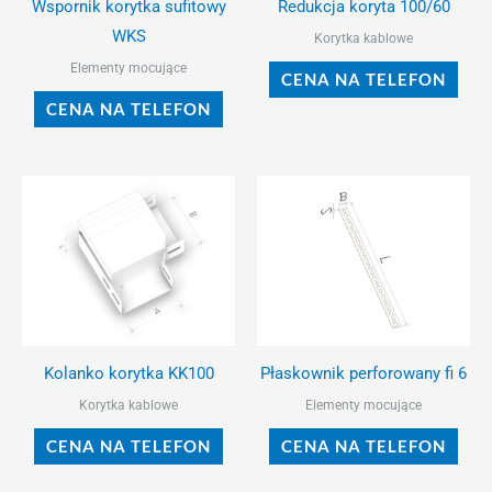
Wspornik korytka sufitowy
Redukcja koryta 100/60
wybrać
wybr
WKS
Korytka kablowe
na
na
Elementy mocujące
CENA NA TELEFON
stronie
stro
CENA NA TELEFON
produktu
prod
Ten
Ten
produkt
prod
ma
ma
wiele
wiel
wariantów.
wari
Opcje
Opcj
można
moż
Kolanko korytka KK100
Płaskownik perforowany fi 6
wybrać
wybr
Korytka kablowe
Elementy mocujące
na
na
CENA NA TELEFON
CENA NA TELEFON
stronie
stro
produktu
prod