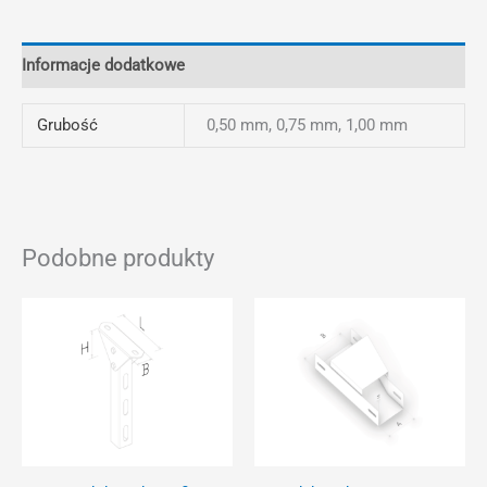
Informacje dodatkowe
Grubość
0,50 mm, 0,75 mm, 1,00 mm
Podobne produkty
Ten
Ten
produkt
prod
ma
ma
wiele
wiel
wariantów.
wari
Opcje
Opcj
można
moż