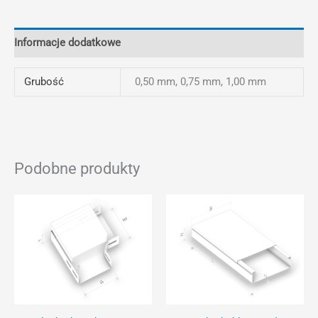
Informacje dodatkowe
Grubość
0,50 mm, 0,75 mm, 1,00 mm
Podobne produkty
Ten
Ten
produkt
prod
ma
ma
wiele
wiel
wariantów.
wari
Opcje
Opcj
można
moż