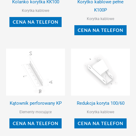
Kolanko korytka KK100
Korytko kablowe pełne
wybrać
wybr
K100P
Korytka kablowe
na
na
Korytka kablowe
CENA NA TELEFON
stronie
stro
CENA NA TELEFON
produktu
prod
Ten
Ten
produkt
prod
ma
ma
wiele
wiel
wariantów.
wari
Opcje
Opcj
można
moż
Kątownik perforowany KP
Redukcja koryta 100/60
wybrać
wybr
Elementy mocujące
Korytka kablowe
na
na
CENA NA TELEFON
CENA NA TELEFON
stronie
stro
produktu
prod